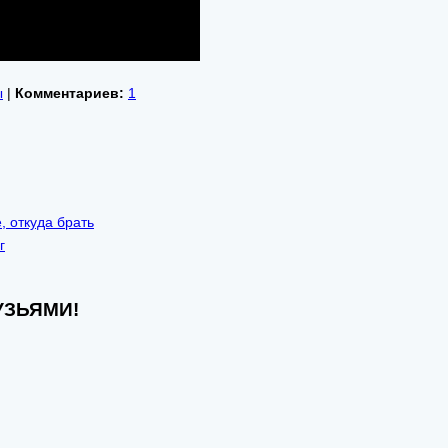
ы
|
Комментариев:
1
, откуда брать
г
УЗЬЯМИ!